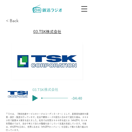
< Back
03.TSK株式会社
03.TSK株式会社
-34:40
ＴＳＫは、「物流包装サービスのトータルコーディネーター」として、産業用包装材の提
案・設計・製造を行っています。社会や顧客ニーズの変化に合わせて進化を重ね、２０２
２年で創業８３周年を迎えました。社内では年間２５００件を超える「KAIZEN」を１８
年間続けており、自分で考えて自らの職場を良くしていく社風を形成しています。今後
は、KAIZENを日本に、世界に広める「KAIZENカンパニー」を目指して様々な取り組みを
行っています。