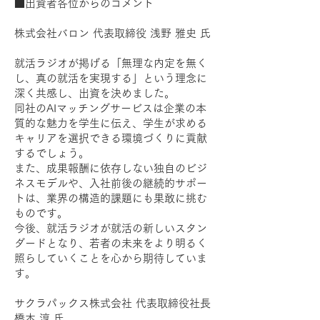
■出資者各位からのコメント
株式会社バロン 代表取締役 浅野 雅史 氏
就活ラジオが掲げる「無理な内定を無く
し、真の就活を実現する」という理念に
深く共感し、出資を決めました。
同社のAIマッチングサービスは企業の本
質的な魅力を学生に伝え、学生が求める
キャリアを選択できる環境づくりに貢献
するでしょう。
また、成果報酬に依存しない独自のビジ
ネスモデルや、入社前後の継続的サポー
トは、業界の構造的課題にも果敢に挑む
ものです。
今後、就活ラジオが就活の新しいスタン
ダードとなり、若者の未来をより明るく
照らしていくことを心から期待していま
す。
サクラパックス株式会社 代表取締役社長
橋本 淳 氏