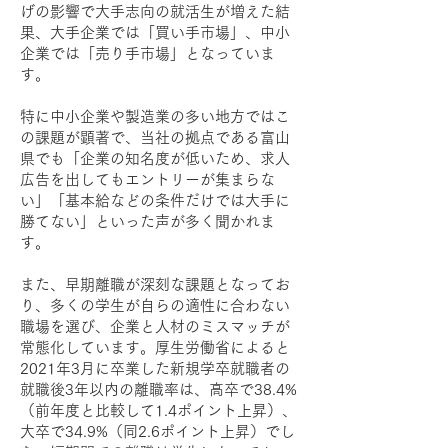
げの影響で大手志向の就活生が増えた結
果、大手企業では「買い手市場」、中小
企業では「売り手市場」となっていま
す。
特に中小企業や製造業の多い地方ではこ
の課題が顕著で、当社の拠点である富山
県でも「企業の知名度が低いため、求人
広告を出してもエントリーが集まらな
い」「基本給などの条件だけでは大手に
勝てない」といった声が多く聞かれま
す。
また、早期離職が深刻な課題となってお
り、多くの学生が自らの適性に合わない
職場を選び、企業と人材のミスマッチが
常態化しています。厚生労働省によると
2021年3月に卒業した新規学卒就職者の
就職後3年以内の離職率は、高卒で38.4%
（前年度と比較して1.4ポイント上昇）、
大卒で34.9%（同2.6ポイント上昇）でし