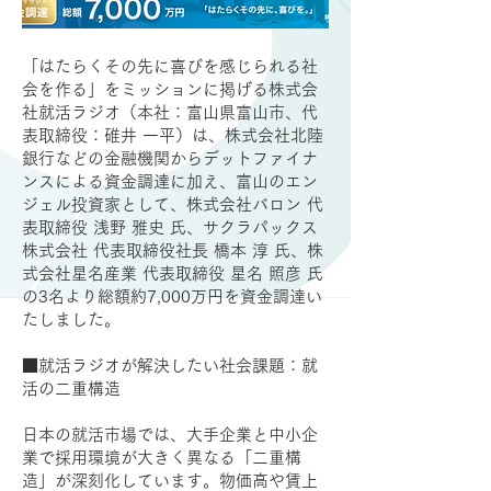
「はたらくその先に喜びを感じられる社
会を作る」をミッションに掲げる株式会
社就活ラジオ（本社：富山県富山市、代
表取締役：碓井 一平）は、株式会社北陸
銀行などの金融機関からデットファイナ
ンスによる資金調達に加え、富山のエン
ジェル投資家として、株式会社バロン 代
表取締役 浅野 雅史 氏、サクラパックス
株式会社 代表取締役社長 橋本 淳 氏、株
式会社星名産業 代表取締役 星名 照彦 氏
の3名より総額約7,000万円を資金調達い
たしました。
■就活ラジオが解決したい社会課題：就
活の二重構造
日本の就活市場では、大手企業と中小企
業で採用環境が大きく異なる「二重構
造」が深刻化しています。物価高や賃上