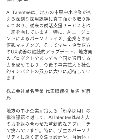
AI Talenteeは、地方の中堅中小企業が抱
える深刻な採用課題に真正面から取り組
んでおり、従来の就活支援サービスとは
一線を画しています。特に、AIエージェ
ントによるパーソナライズ、企業との価
値観マッチング、そして学生・企業双方
のUX改善の継続的アップデート。地方発
のプロダクトであっても全国に通用する
力を秘めており、今後の事業拡大と社会
的インパクトの双方に大いに期待してい
ます。
株式会社星名産業 代表取締役 星名 照彦
氏
地方の中小企業が抱える「新卒採用」の
構造課題に対して、AITalenteeはAIと人
の力を組み合わせた革新的なアプローチ
で挑んでいます。特に、学生のパーソナ
リティに深く寄り添う設計や、自治体・