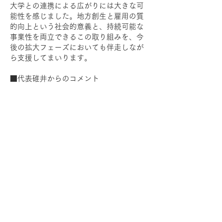
大学との連携による広がりには大きな可
能性を感じました。地方創生と雇用の質
的向上という社会的意義と、持続可能な
事業性を両立できるこの取り組みを、今
後の拡大フェーズにおいても伴走しなが
ら支援してまいります。
■代表碓井からのコメント
私たちは「はたらくその先に喜びを感じ
られる社会」を実現するため、創業以
来、地方企業と若者の出会い方を根本か
ら変える挑戦を続けてきました。今回の
資金調達は、その理念をさらに加速させ
る大きな一歩です。
新規事業で開発している「AI タレンティ
ー」は、条件検索をあえて排除し、企業
名も伏せた状態で価値観をもとに出会い
を創出する仕組みです。AIの力を融合さ