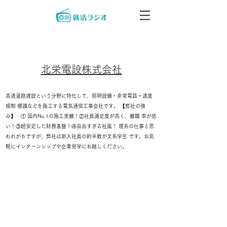
北栄電設株式会社
高速道路建設という分野に特化して、照明設備・非常電話・速度
規制 標識などを施工する電気通信工事会社です。 【弊社の強
み】 ① 国内No.1の施工実績！②社員満足度が高く、離職 率が低
い！③超安定した財務基盤！④自由すぎる社風！ 理系の仕事と思
われがちですが、弊社は新入社員の約半数が文系学生 です。お気
軽にインターンシップや企業見学にお越しください。