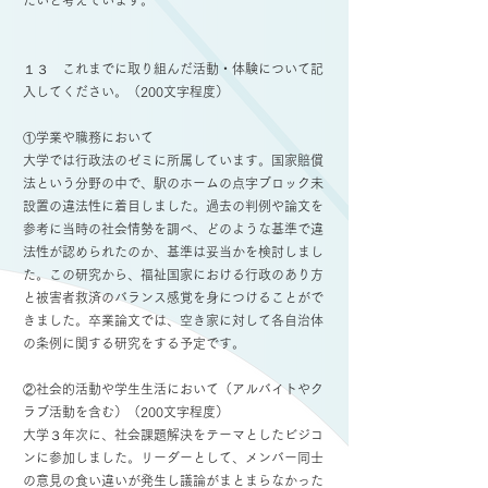
たいと考えています。
１３ これまでに取り組んだ活動・体験について記
入してください。（200文字程度）
①学業や職務において
大学では行政法のゼミに所属しています。国家賠償
法という分野の中で、駅のホームの点字ブロック未
設置の違法性に着目しました。過去の判例や論文を
参考に当時の社会情勢を調べ、どのような基準で違
法性が認められたのか、基準は妥当かを検討しまし
た。この研究から、福祉国家における行政のあり方
と被害者救済のバランス感覚を身につけることがで
きました。卒業論文では、空き家に対して各自治体
の条例に関する研究をする予定です。
②社会的活動や学生生活において（アルバイトやク
ラブ活動を含む）（200文字程度）
大学３年次に、社会課題解決をテーマとしたビジコ
ンに参加しました。リーダーとして、メンバー同士
の意見の食い違いが発生し議論がまとまらなかった