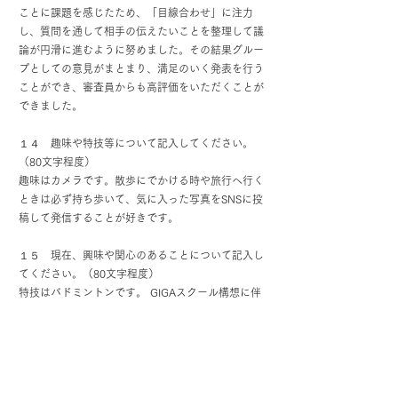
ことに課題を感じたため、「目線合わせ」に注力
し、質問を通して相手の伝えたいことを整理して議
論が円滑に進むように努めました。その結果グルー
プとしての意見がまとまり、満足のいく発表を行う
ことができ、審査員からも高評価をいただくことが
できました。
１４ 趣味や特技等について記入してください。
（80文字程度）
趣味はカメラです。散歩にでかける時や旅行へ行く
ときは必ず持ち歩いて、気に入った写真をSNSに投
稿して発信することが好きです。
１５ 現在、興味や関心のあることについて記入し
てください。（80文字程度）
特技はバドミントンです。 GIGAスクール構想に伴
う教育のIT化についてです。個人に合わせた教育の
実現が期待される一方で、地域間での提供する教育
の質の格差が顕著になっているため、積極的に教育
の機会を提供する必要があると考えました。