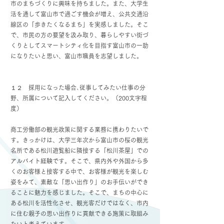
市のまちづくりに興味を持ちました。また、大学生
活を通して富山市で過ごす機会が増え、公共交通沿
線区の「歩きたくなるまち」を実感しました。そこ
で、市民の方の要望を汲み取り、暮らしやすい街づ
くりとしてスマートシティ化を目指す富山市の一助
になりたいと思い、富山市職員を志望しました。
１２ 採用になった場合､従事してみたい仕事の分
野、所属について記入してください。（200文字程
度）
商工労働部の観光政策に関する業務に携わりたいで
す。きっかけは、大学三年次から富山市の桜の観光
名所である松川遊覧船に隣接する「松川茶屋」での
アルバイト経験です。そこで、県内外や外国から多
くのお客様と接客する中で、お客様が観光を楽しむ
姿をみて、素敵な「思い出作り」のお手伝いができ
ることに魅力を感じました。そこで、まちの中心に
ある松川を活性化させ、観光客だけではなく、市内
に住む親子の思い出作りに貢献できる施策に取組み