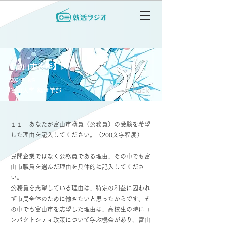
【富山市役所】▷
2024卒 女性
< Back
富山大学 経済学部
１１ あなたが富山市職員（公務員）の受験を希望
した理由を記入してください。（200文字程度）
民間企業ではなく公務員である理由、その中でも富
山市職員を選んだ理由を具体的に記入してくださ
い。
公務員を志望している理由は、特定の利益に囚われ
ず市民全体のために働きたいと思ったからです。そ
の中でも富山市を志望した理由は、高校生の時にコ
ンパクトシティ政策について学ぶ機会があり、富山