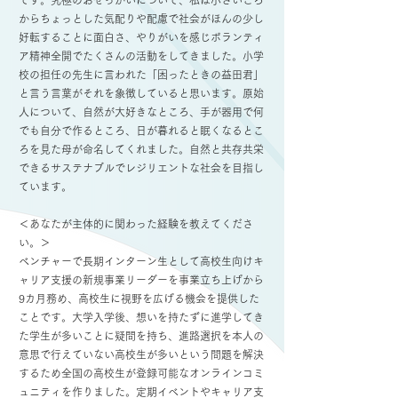
です。究極のおせっかいについて、私は小さいころ
からちょっとした気配りや配慮で社会がほんの少し
好転することに面白さ、やりがいを感じボランティ
ア精神全開でたくさんの活動をしてきました。小学
校の担任の先生に言われた「困ったときの益田君」
と言う言葉がそれを象徴していると思います。原始
人について、自然が大好きなところ、手が器用で何
でも自分で作るところ、日が暮れると眠くなるとこ
ろを見た母が命名してくれました。自然と共存共栄
できるサステナブルでレジリエントな社会を目指し
ています。
＜あなたが主体的に関わった経験を教えてくださ
い。＞
ベンチャーで長期インターン生として高校生向けキ
ャリア支援の新規事業リーダーを事業立ち上げから
9カ月務め、高校生に視野を広げる機会を提供した
ことです。大学入学後、想いを持たずに進学してき
た学生が多いことに疑問を持ち、進路選択を本人の
意思で行えていない高校生が多いという問題を解決
するため全国の高校生が登録可能なオンラインコミ
ュニティを作りました。定期イベントやキャリア支