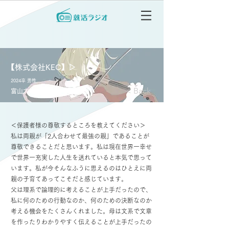
【株式会社KEC】▷
2024卒 男性
< Back
富山大学 都市デザイン学部
＜保護者様の尊敬するところを教えてください＞
私は両親が「2人合わせて最強の親」であることが
尊敬できることだと思います。私は現在世界一幸せ
で世界一充実した人生を送れていると本気で思って
います。私が今そんなふうに思えるのはひとえに両
親の子育てあってこそだと感じています。
父は理系で論理的に考えることが上手だったので、
私に何のための行動なのか、何のための決断なのか
考える機会をたくさんくれました。母は文系で文章
を作ったりわかりやすく伝えることが上手だったの