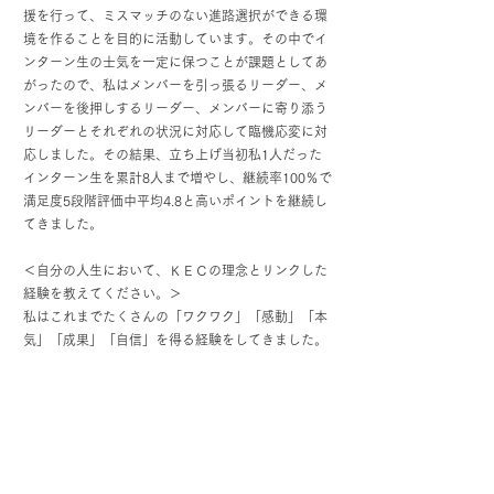
援を行って、ミスマッチのない進路選択ができる環
境を作ることを目的に活動しています。その中でイ
ンターン生の士気を一定に保つことが課題としてあ
がったので、私はメンバーを引っ張るリーダー、メ
ンバーを後押しするリーダー、メンバーに寄り添う
リーダーとそれぞれの状況に対応して臨機応変に対
応しました。その結果、立ち上げ当初私1人だった
インターン生を累計8人まで増やし、継続率100％で
満足度5段階評価中平均4.8と高いポイントを継続し
てきました。
＜自分の人生において、ＫＥＣの理念とリンクした
経験を教えてください。＞
私はこれまでたくさんの「ワクワク」「感動」「本
気」「成果」「自信」を得る経験をしてきました。
小学校の頃のお祭りのお手伝い、学童で行ったサマ
ーキャンプ、キャンプ場で作ったツリーハウス、中
学校時代に企画運営した音楽祭、1000人以上の前で
発表したプレゼン、高校時代の生徒会長経験、幹部
の皆と作り上げた文化祭、会長として全力バックア
ップした体育祭、自分の夢に向かって努力した大学