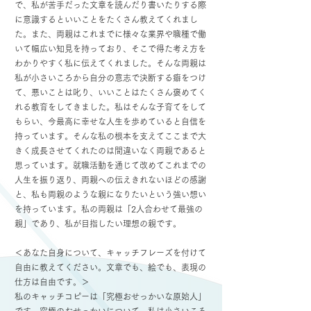
で、私が苦手だった文章を読んだり書いたりする際
に意識するといいことをたくさん教えてくれまし
た。また、両親はこれまでに様々な業界や職種で働
いて幅広い知見を持っており、そこで得た考え方を
わかりやすく私に伝えてくれました。そんな両親は
私が小さいころから自分の意志で決断する癖をつけ
て、悪いことは叱り、いいことはたくさん褒めてく
れる教育をしてきました。私はそんな子育てをして
もらい、今最高に幸せな人生を歩めていると自信を
持っています。そんな私の根本を支えてここまで大
きく成長させてくれたのは間違いなく両親であると
思っています。就職活動を通じて改めてこれまでの
人生を振り返り、両親への伝えきれないほどの感謝
と、私も両親のような親になりたいという強い想い
を持っています。私の両親は「2人合わせて最強の
親」であり、私が目指したい理想の親です。
＜あなた自身について、キャッチフレーズを付けて
自由に教えてください。文章でも、絵でも、表現の
仕方は自由です。＞
私のキャッチコピーは「究極おせっかいな原始人」